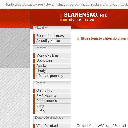
Dnes je sobota 8.8.2026 a svátek má Soběslav
Tento web používá k poskytování služeb, personalizaci reklam a analýze návšt
{*hlaska kvuli adSense staticka verye je v souboru cz.js v /js/cz.js na poslat-prani.c
Aktuality
Regionální zprávy
Stolní tenisté chtějí do první l
Aktuality z tisku
Turistika
Moravský kras
Ubytování
Zámky
Hrady
Církevní památky
Zábava
Online hry
SMS zdarma
Přání zdarma
Vtipy
Citáty
Doporučené odkazy
Vánoční přání
Do druhé nejvyšší soutěže mají le