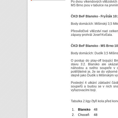
Po dvou víkendových vítězstvích
MS Brno jsou v tabulce na prvním
ČKD BeF Blansko - Fryšták 10:
Body domácích: Mišinský 3,5 Miku
Přesvědčivé vítězství nad celke
zápasy prohrál Josef Kvíčala.
ČKD BeF Blansko - MS Brno 10
Body domácích: Dudík 3,5 Mišins
O postup do play-off bojující 
stavu 3:2. Blansko ale ukáza
náhodou a svého soupeře v d
potěšitelné je, že se do výborné
stejně jako Dudík s Mišinským v
Poslední 4 utkání základní část
soupeřů a budou se v nich snaž
vyřazovacími boji.
Tabulka 2.ligy čtyři kola před ko
1.
Blansko
48
2.
Choceň
48