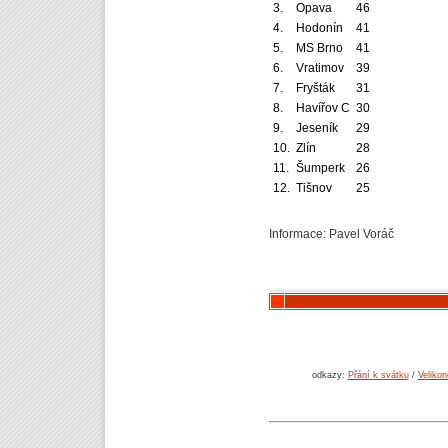
3.
Opava
46
4.
Hodonín
41
5.
MS Brno
41
6.
Vratimov
39
7.
Fryšták
31
8.
Havířov C
30
9.
Jeseník
29
10.
Zlín
28
11.
Šumperk
26
12.
Tišnov
25
Informace: Pavel Voráč
odkazy:
Přání k svátku
/
Velikon